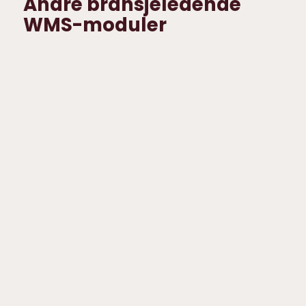
Andre bransjeledende
WMS-moduler
Warehouse
Dynamic
Management
API
Integrer ERP
Øk veksten og
og WMS
reduser
effektivt
kompleksiteten
med
med
Dynamic API.
bransjeledende
WMS.