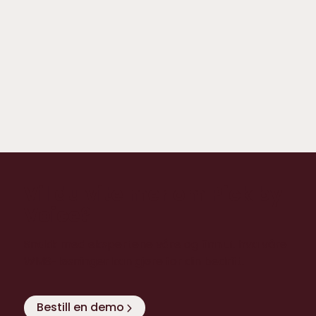
Warehouse
Workforce
Automation
Management
Strømlinjeforme
Forutsi,
prosesser med
organiser og
AI, robotikk og
optimer
maskinlæring.
arbeidsstyrken
din.
Vil du vite mer om Pick by
Voice?
Snakk med ekspertene våre og finn ut hva våre
WMS-løsninger kan gjøre for din bedrift.
Bestill en demo