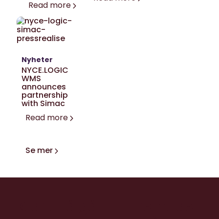
Read more
Nyheter
NYCE.LOGIC
WMS
announces
partnership
with Simac
Read more
Se mer
Klar til å gå inn i fremtiden