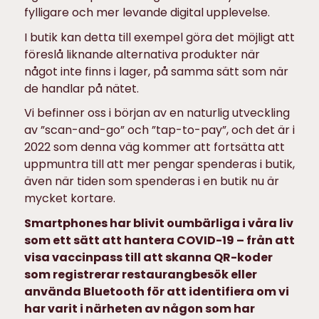
fylligare och mer levande digital upplevelse.
I butik kan detta till exempel göra det möjligt att
föreslå liknande alternativa produkter när
något inte finns i lager, på samma sätt som när
de handlar på nätet.
Vi befinner oss i början av en naturlig utveckling
av ”scan-and-go” och ”tap-to-pay”, och det är i
2022 som denna väg kommer att fortsätta att
uppmuntra till att mer pengar spenderas i butik,
även när tiden som spenderas i en butik nu är
mycket kortare.
Smartphones har blivit oumbärliga i våra liv
som ett sätt att hantera COVID-19 – från att
visa vaccinpass till att skanna QR-koder
som registrerar restaurangbesök eller
använda Bluetooth för att identifiera om vi
har varit i närheten av någon som har