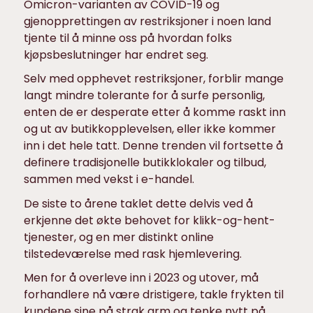
Omicron-varianten av COVID-19 og
gjenopprettingen av restriksjoner i noen land
tjente til å minne oss på hvordan folks
kjøpsbeslutninger har endret seg.
Selv med opphevet restriksjoner, forblir mange
langt mindre tolerante for å surfe personlig,
enten de er desperate etter å komme raskt inn
og ut av butikkopplevelsen, eller ikke kommer
inn i det hele tatt. Denne trenden vil fortsette å
definere tradisjonelle butikklokaler og tilbud,
sammen med vekst i e-handel.
De siste to årene taklet dette delvis ved å
erkjenne det økte behovet for klikk-og-hent-
tjenester, og en mer distinkt online
tilstedeværelse med rask hjemlevering.
Men for å overleve inn i 2023 og utover, må
forhandlere nå være dristigere, takle frykten til
kundene sine på strak arm og tenke nytt på