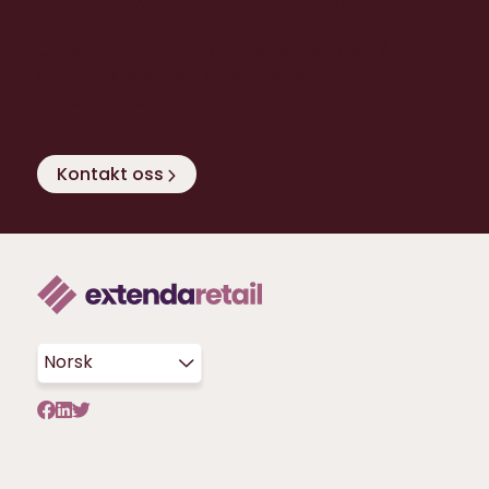
med Extenda Retail?
Oppdag hvordan vi kan hjelpe deg med å
overgå dine egne - og kundenes -
forventninger!
Kontakt oss
Norsk