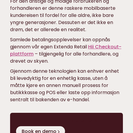
For den dristige og modige forbrukeren og
forhandleren er denne raskere mobilbaserte
kundereisen til fordel for alle aldre, ikke bare
yngre generasjoner. Dessuten er det ikke en
drøm, det er allerede en realitet.
Samlede betalingsopplevelser kan oppnås
gjennom vår egen Extenda Retail
Hii Checkout-
plattform
– tilgjengelig for alle forhandlere, og
drevet av skyen.
Gjennom denne teknologien kan enhver enhet
bli levedyktig for en enhetlig kasse, uten å
måtte kjøre en annen manuell prosess for
butikkkasse og POS eller laste opp informasjon
sentralt til bakenden av e-handel.
Er du klar for fremtidens retail?
Book en demo