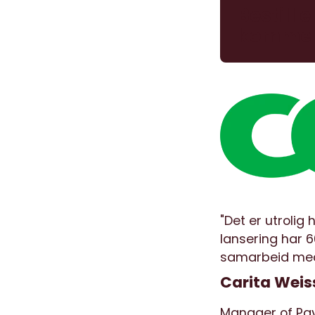
Bestill 
komme 
"Det er utrolig
lansering har 6
samarbeid med 
Carita Weis
Manager of Pa