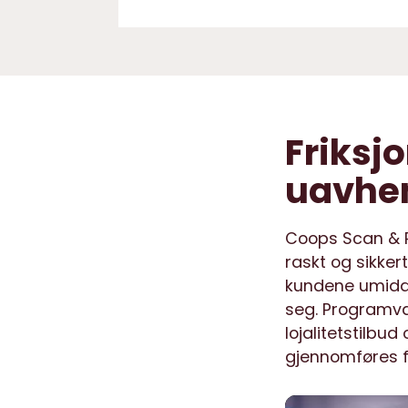
Friksjo
uavhe
Coops Scan & P
raskt og sikker
kundene umidde
seg. Programvar
lojalitetstilbu
gjennomføres f