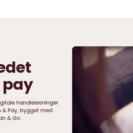
edet
 pay
igitale handleløsninger
n & Pay, bygget med
an & Go.