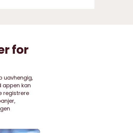
er for
p uavhengig,
ed appen kan
 registrere
anjer,
ngen