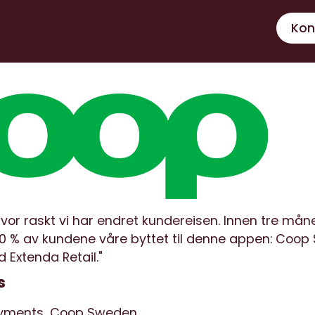
en gratis demo for å
Kon
i gang!
 hvor raskt vi har endret kundereisen. Innen tre mån
0 % av kundene våre byttet til denne appen: Coop 
Extenda Retail."
s
yments, Coop Sweden