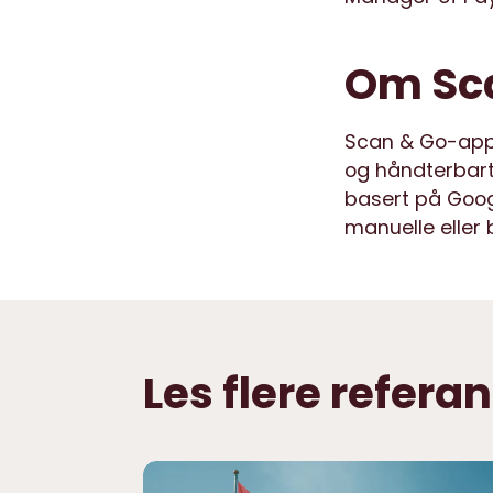
Om Sca
Scan & Go-appe
og håndterbart 
basert på Goog
manuelle eller b
Les flere refer