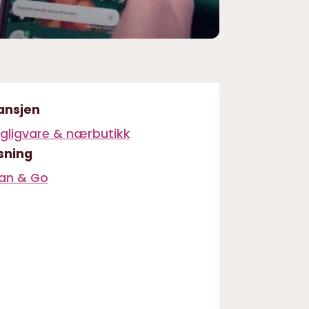
ansjen
gligvare & nærbutikk
sning
an & Go