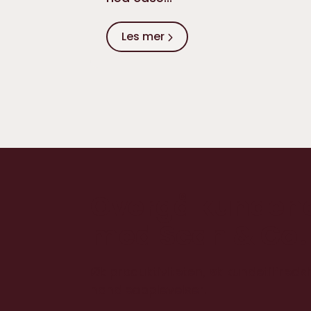
Les mer
Overgå kundene
med Scan & Go!
Øk produktiviteten, øk kundetilfreds
handleopplevelser.