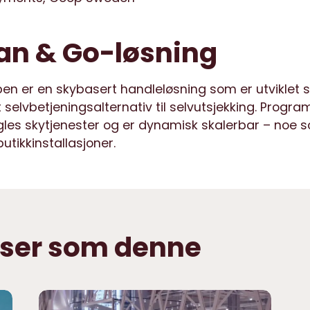
n & Go-løsning
n er en skybasert handleløsning som er utviklet s
selvbetjeningsalternativ til selvutsjekking. Progra
les skytjenester og er dynamisk skalerbar – noe s
utikkinstallasjoner.
anser som denne