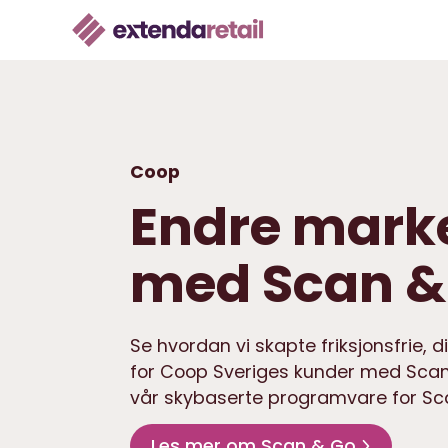
Coop
Endre mark
med Scan &
Se hvordan vi skapte friksjonsfrie, d
for Coop Sveriges kunder med Sca
vår skybaserte programvare for Sc
Les mer om Scan & Go