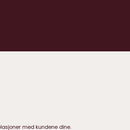
 og Elevate – og
elasjoner med kundene dine.