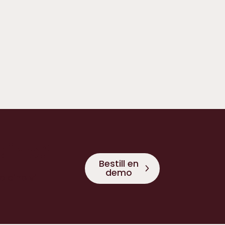
yalty App
bedre kommunikasjonen og øke
detilfredsheten.
 dine?
Bestill en
demo
 dine vil