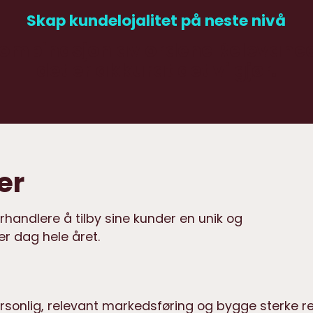
Skap kundelojalitet på neste nivå
kombinasjon av ordene Relevance
det er akkurat det vi gjør.
er
orhandlere å tilby sine kunder en unik og
r dag hele året.
rsonlig, relevant markedsføring og bygge sterke r