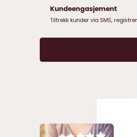
Kundeengasjement
Tiltrekk kunder via SMS, regist
Vil du vite mer? Besti