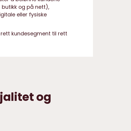
i butikk og på nett),
itale eller fysiske
rett kundesegment til rett
alitet og