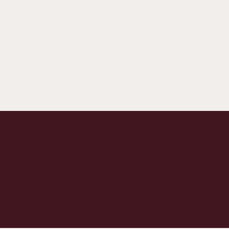
Retail Analytics
Lo
ern
Intuitiv forretningsinformasjon, analyse
For
og rapportering.
kun
bygge tillit hos kundene
 deg med å tilby førsteklasses service som kundene