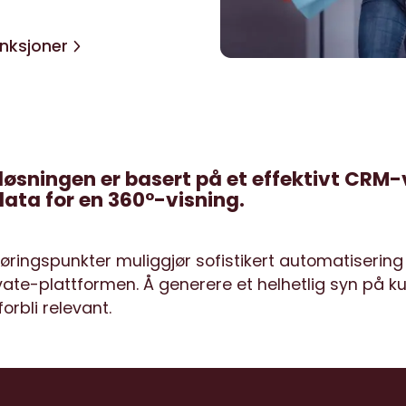
nksjoner
øsningen er basert på et effektivt CRM
data for en 360°-visning.
røringspunkter muliggjør sofistikert automatiserin
ate-plattformen. Å generere et helhetlig syn på ku
orbli relevant.