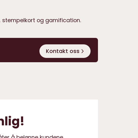
, stempelkort og gamification.
Kontakt oss
nlig!
 måter å belønne kundene