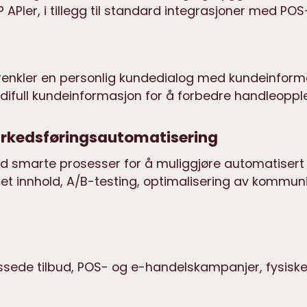
 APIer, i tillegg til standard integrasjoner med PO
 forenkler en personlig kundedialog med kundeinfor
erdifull kundeinformasjon for å forbedre handleopple
kedsføringsautomatisering
d smarte prosesser for å muliggjøre automatisert 
set innhold, A/B-testing, optimalisering av kommu
lpassede tilbud, POS- og e-handelskampanjer, fysisk