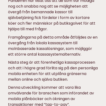
Pandemin har visat oss att de som var modiga
nog och snabba nog att se möjligheten att
övergå från bemannade kassor till
självbetjäning fick fördelar i form av kortare
köer och fler människor på butiksgolvet för att
hjälpa till med frågor.
Framgångarna på detta område åtföljdes av en
övergång från lokala kassasystem till
molnbaserade kassalösningar, som möjliggör
ett större antal kassasystemalternativ.
Nästa steg är att förenhetliga kassaprocessen
och att i högre grad förlita sig på den personliga
mobila enheten för att utplåna gränserna
mellan online och själva butiken.
Denna utveckling kommer att vara lika
omvälvande för branschen som införandet av
mobila plånböcker och ökningen av
transaktioner med ”tap-to-pay”.