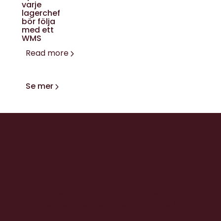
varje
lagerchef
bör följa
med ett
WMS
Read more
Se mer
Redo att ta steget in i
framtiden med Extenda
Retail?
Upptäck hur vi kan hjälpa dig att överträffa dina
egna - och dina kunders - förväntningar!