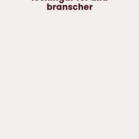
branscher
Dagligvaru- &
närservicehandel
Mode- och
specialiserad
handel
3PL
Industri &