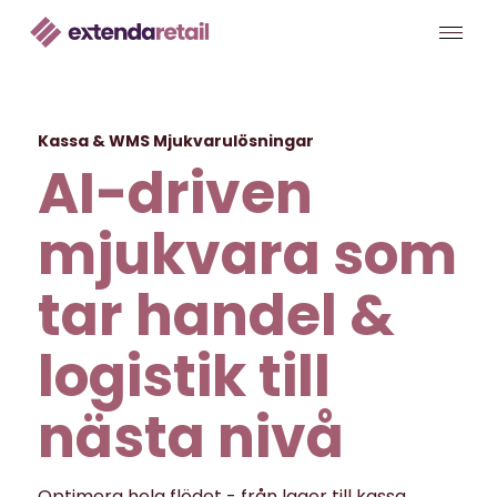
Kassa & WMS Mjukvarulösningar
AI-driven
mjukvara som
tar handel &
logistik till
nästa nivå
Optimera hela flödet - från lager till kassa.