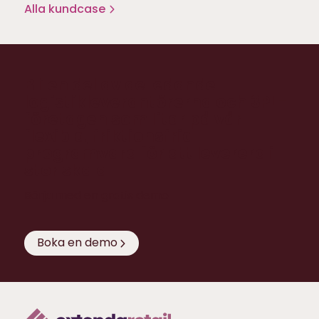
Alla kundcase
Bli en del av de ledande
logistikleverantörerna och 3PL-
företagen som litar på vår
flexibla, friktionsfria
programvara för att leverera i
stor skala
Börja med en gratis demo
Boka en demo