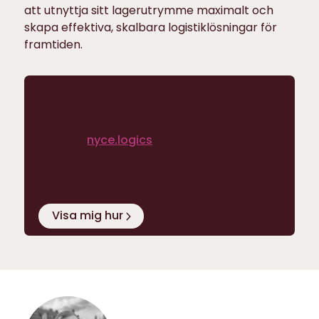
att utnyttja sitt lagerutrymme maximalt och
skapa effektiva, skalbara logistiklösningar för
framtiden.
Redo att uppgradera ditt
WMS?
Utnyttja
nyce.logics
senaste WMS-
innovationer för att effektivisera din
lagerhantering och göra ditt lager till en
verklig konkurrensfördel.
Visa mig hur