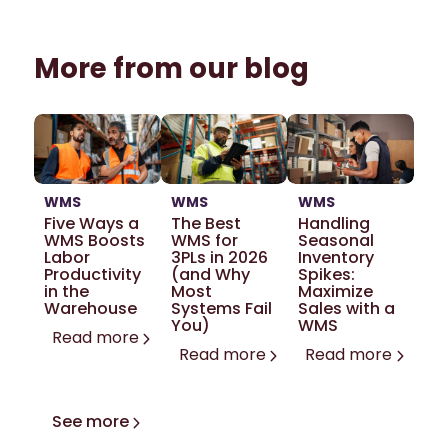
More from our blog
WMS
WMS
WMS
Five Ways a
The Best
Handling
WMS Boosts
WMS for
Seasonal
Labor
3PLs in 2026
Inventory
Productivity
(and Why
Spikes:
in the
Most
Maximize
Warehouse
Systems Fail
Sales with a
You)
WMS
Read more
Read more
Read more
See more