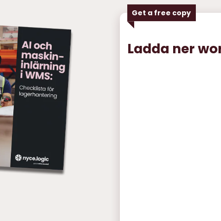
Get a free copy
Ladda ner wo