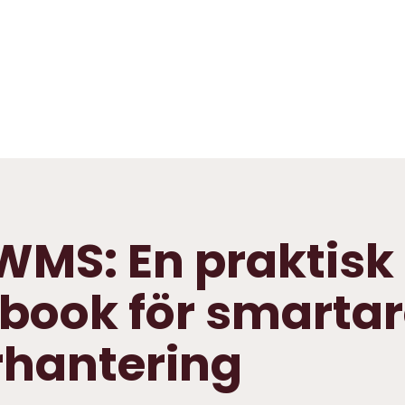
 WMS: En praktisk
book för smarta
rhantering