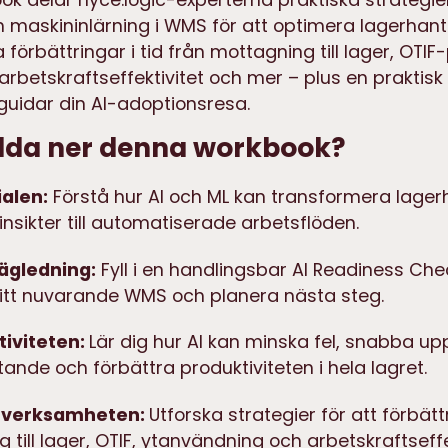
 maskininlärning i WMS för att optimera lagerhante
a förbättringar i tid från mottagning till lager, OTI
rbetskraftseffektivitet och mer – plus en praktisk
guidar din AI-adoptionsresa.
adda ner denna workbook?
ialen:
Förstå hur AI och ML kan transformera lagerh
 insikter till automatiserade arbetsflöden.
vägledning:
Fyll i en handlingsbar AI Readiness Chec
tt nuvarande WMS och planera nästa steg.
tiviteten:
Lär dig hur AI kan minska fel, snabba up
tande och förbättra produktiviteten i hela lagret.
 verksamheten:
Utforska strategier för att förbätt
 till lager, OTIF, ytanvändning och arbetskraftseffek