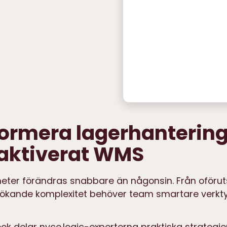
ormera lagerhanterin
-aktiverat WMS
eter förändras snabbare än någonsin. Från oföru
ll ökande komplexitet behöver team smartare verktyg
k delar nyce.logic-experterna praktiska strategier