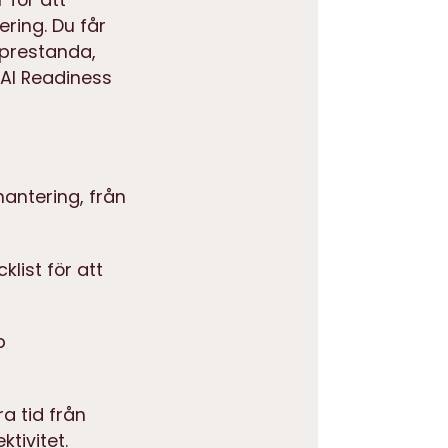
ring. Du får
F-prestanda,
 AI Readiness
antering, från
klist för att
p
ra tid från
tivitet.