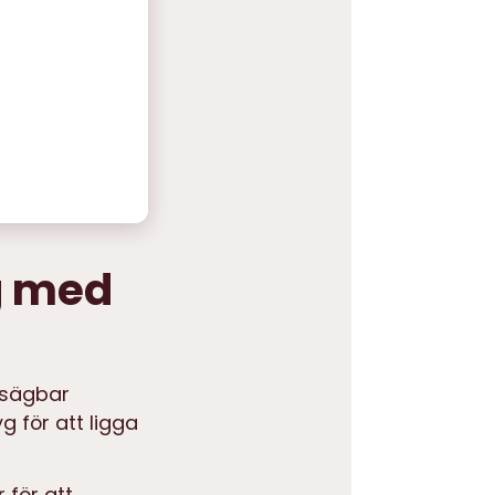
g med
tsägbar
 för att ligga
 för att