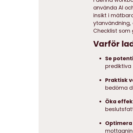
använda AI och
insikt i mätbar
ytanvändning, a
Checklist som 
Varför l
Se potent
prediktiva
Praktisk 
bedöma di
Öka effek
beslutsfat
Optimera
mottagning