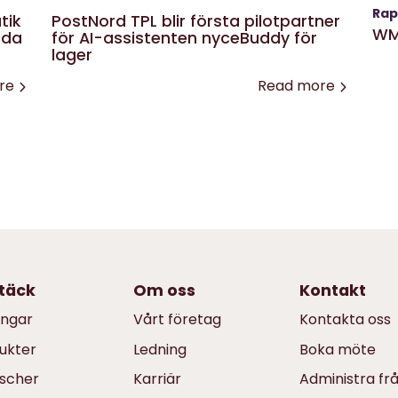
Rap
tik
PostNord TPL blir första pilotpartner
WM
nda
för AI-assistenten nyceBuddy för
lager
re
Read more
täck
Om oss
Kontakt
ingar
Vårt företag
Kontakta oss
ukter
Ledning
Boka möte
scher
Karriär
Administra fr