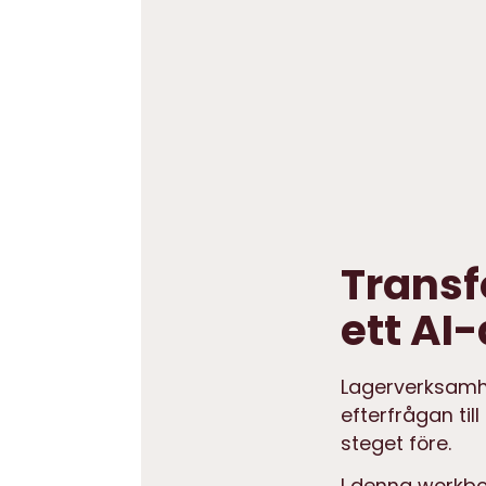
Transf
ett AI
Lagerverksamh
efterfrågan ti
steget före.
I denna workboo