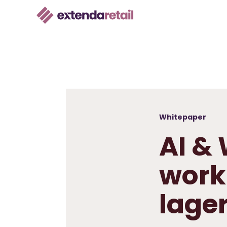
Whitepaper
AI &
work
lage