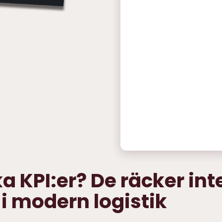
a KPI:er? De räcker int
 i modern logistik