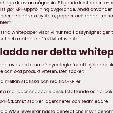
ör högre krav än någonsin. Stigande kostnader, e
ist gör KPI-uppföljning avgörande. Ändå använde
oder – separata system, papper och rapporter so
blem.
sfria whitepaper visar vi hur realtidssynlighet ge
het och mätbara effektivitetsvinster.
 ladda ner detta white
ad av experterna på nyce.logic för att hjälpa besl
 och öka produktiviteten. Den täcker:
na mellan statiska och realtids-KPI:er
ata möjliggör snabbare beslutsfattande och proak
KPI-åtkomst stärker lagerchefer och teamledare
ogic WMS levererar nästa generations insyn genom