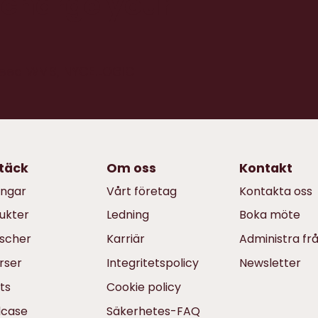
-charge your
reed WMS, NYCE.LOGIC
täck
Om oss
Kontakt
ingar
Vårt företag
Kontakta oss
ukter
Ledning
Boka möte
scher
Karriär
Administra fr
rser
Integritetspolicy
Newsletter
ts
Cookie policy
dcase
Säkerhetes-FAQ