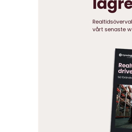
lagre
Realtidsövervak
vårt senaste wh