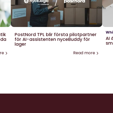
Whi
tik
PostNord TPL blir första pilotpartner
AI 
nda
för AI-assistenten nyceBuddy för
sm
lager
re
Read more