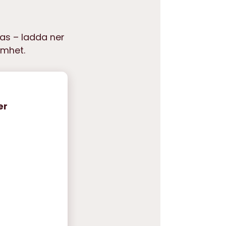
ras – ladda ner
amhet.
er