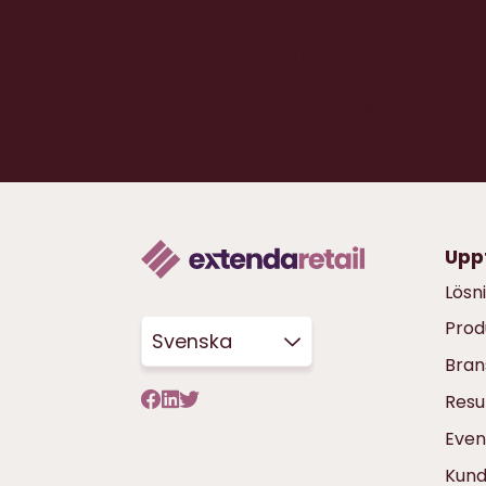
Ready to super
warehouse?
Find out more about the best-of-b
Upp
Lösn
Prod
Svenska
Bran
Resu
Even
Kun