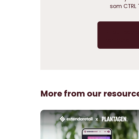
som CTRL 
Är du redo a
kan göra?
More from our resourc