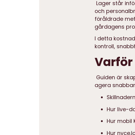
Lager står inf
och personalbr
föråldrade met
gårdagens pro
I detta kostnad
kontroll, snabb
Varför
Guiden är skap
agera snabbare
Skillnader
Hur live-d
Hur mobil 
Hur nyce.l