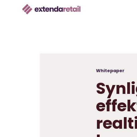
Whitepaper
Synl
effek
realt