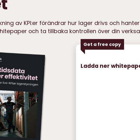
t
ning av KPI:er förändrar hur lager drivs och hante
itepaper och ta tillbaka kontrollen över din verks
Get a free copy
Ladda ner whitepap