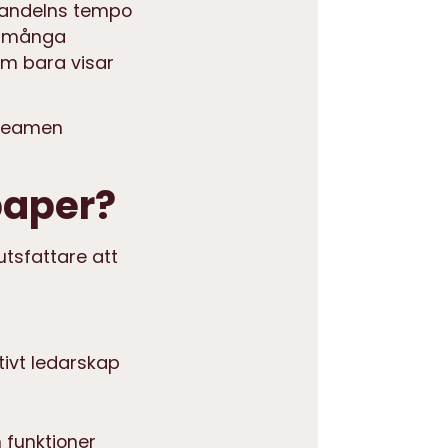
-handelns tempo
r många
m bara visar
r teamen
paper?
utsfattare att
tivt ledarskap
 funktioner