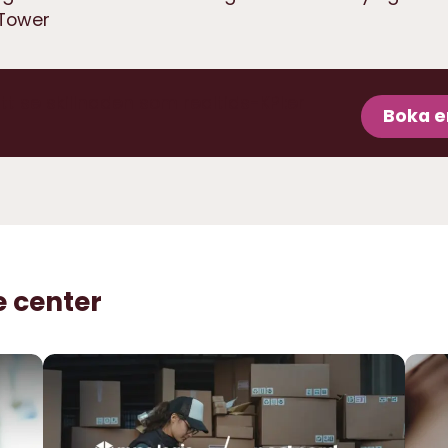
Tower
tt se skillnaden som realtids-KPI:er
Boka 
e center