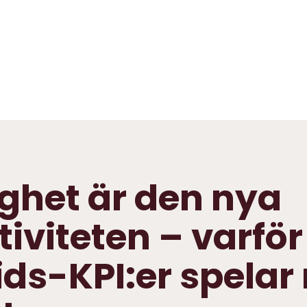
ighet är den nya
tiviteten – varför
ids-KPI:er spelar r