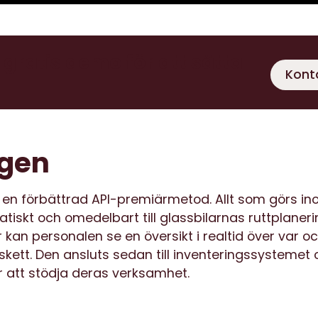
gratis demo för att sätta
Kont
ngen
en förbättrad API-premiärmetod. Allt som görs in
iskt och omedelbart till glassbilarnas ruttplaneri
kan personalen se en översikt i realtid över var o
 skett. Den ansluts sedan till inventeringssystemet 
 att stödja deras verksamhet.