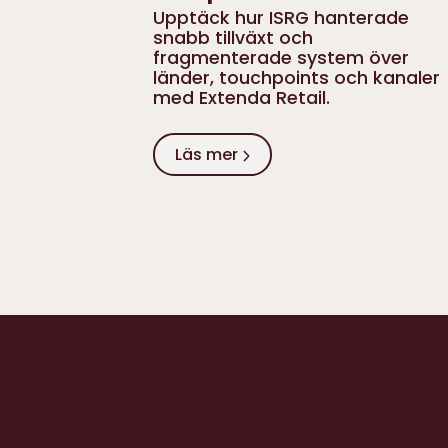
Upptäck hur ISRG hanterade
snabb tillväxt och
fragmenterade system över
länder, touchpoints och kanaler
med Extenda Retail.
Läs mer
Redo att ta steget in i
Retail?