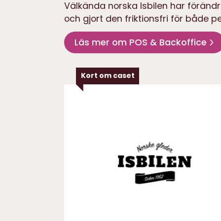
Välkända norska Isbilen har föränd
och gjort den friktionsfri för både 
Läs mer om POS & Backoffice
Kort om caset