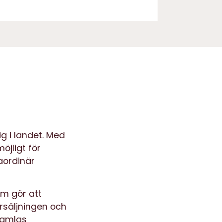
ig i landet. Med
öjligt för
aordinär
om gör att
rsäljningen och
 samlas