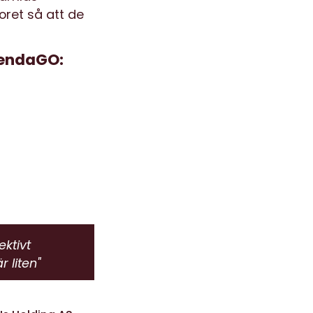
oret så att de
tendaGO:
ektivt
 liten"