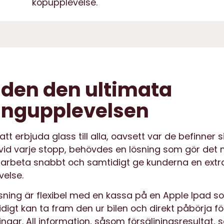
köpupplevelse.
den den ultimata
ingupplevelsen
att erbjuda glass till alla, oavsett var de befinner s
id varje stopp, behövdes en lösning som gör det m
 arbeta snabbt och samtidigt ge kunderna en extr
else.
sning är flexibel med en kassa på en Apple Ipad s
igt kan ta fram den ur bilen och direkt påbörja fö
ngar. All information, såsom försäljningsresultat,