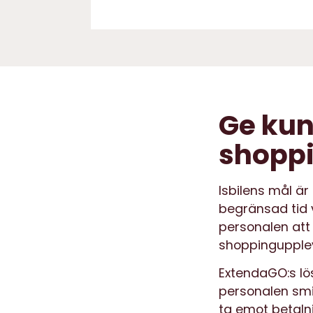
Ge kun
shopp
Isbilens mål är 
begränsad tid v
personalen att
shoppingupplev
ExtendaGO:s lö
personalen smid
ta emot betalni