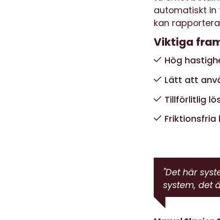
automatiskt in
kan rapportera i
Viktiga fra
Hög hastigh
Lätt att an
Tillförlitlig l
Friktionsfria
"Det här syst
system, det ä