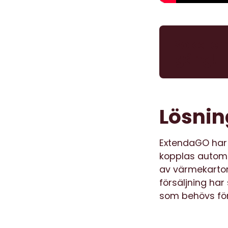
Boka en 
igång!
Lösni
ExtendaGO har 
kopplas automat
av värmekartor 
försäljning har
som behövs för