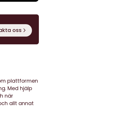
akta oss
om plattformen
ng. Med hjälp
ch när
och allt annat