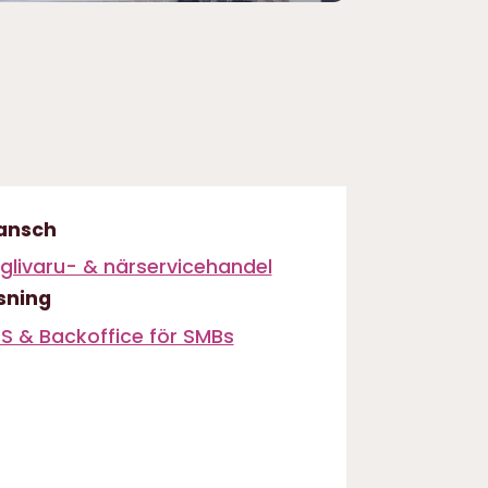
ansch
glivaru- & närservicehandel
sning
S & Backoffice för SMBs