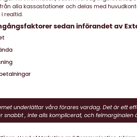
 från alla kassastationer och delas med huvudkont
 realtid.
mgångsfaktorer sedan införandet av Ex
et
vända
ösning
 betalningar
emet underlättar våra förares vardag. Det är ett eff
r snabbt , inte alls komplicerat, och felmarginalen är