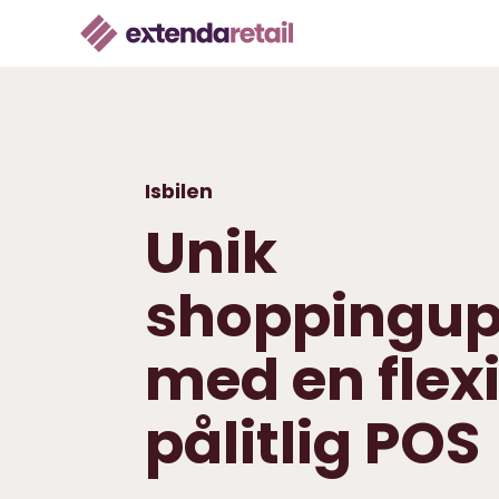
Isbilen
Unik
shoppingup
med en flex
pålitlig POS