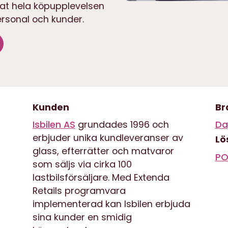
rat hela köpupplevelsen
personal och kunder.
Kunden
Br
Isbilen AS
grundades 1996 och
Da
erbjuder unika kundleveranser av
Lö
glass, efterrätter och matvaror
PO
som säljs via cirka 100
lastbilsförsäljare. Med Extenda
Retails programvara
implementerad kan Isbilen erbjuda
sina kunder en smidig