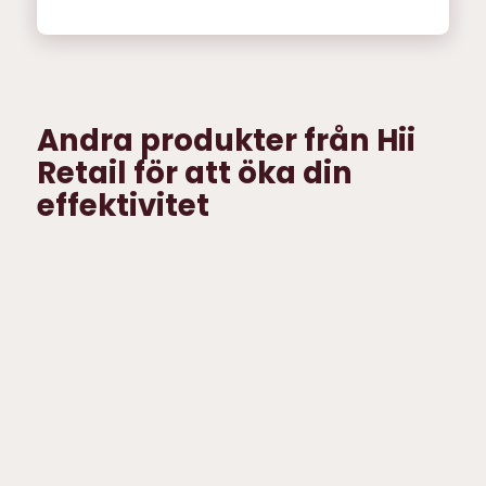
Andra produkter från Hii
Retail för att öka din
effektivitet
Attendant
Shopping
App
List
Öka
Engagera
personalens
kunderna
effektivitet
och erbjud