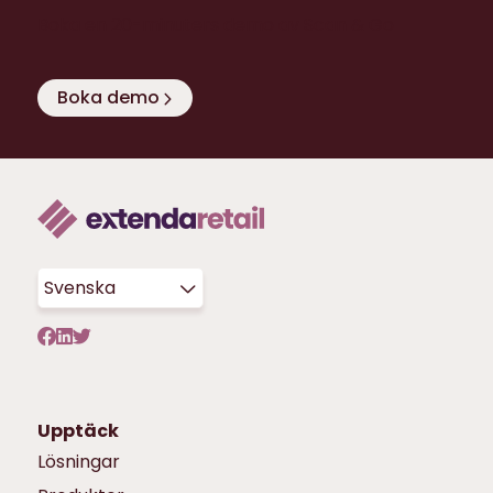
Boka en 20-minuters demo av Scan & Go
Boka demo
Svenska
Upptäck
Lösningar