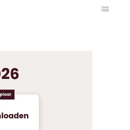
026
plaar
nloaden