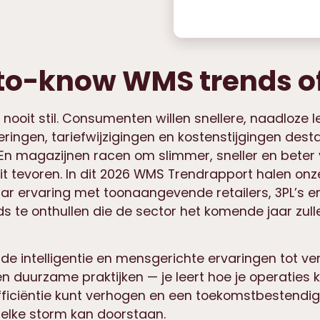
to-know WMS trends o
nooit stil. Consumenten willen snellere, naadloze l
ingen, tariefwijzigingen en kostenstijgingen desta
 En magazijnen racen om slimmer, sneller en beter
t tevoren. In dit 2026 WMS Trendrapport halen onze
ar ervaring met toonaangevende retailers, 3PL’s e
ds te onthullen die de sector het komende jaar zull
de intelligentie en mensgerichte ervaringen tot v
 duurzame praktijken — je leert hoe je operaties 
efficiëntie kunt verhogen en een toekomstbestendi
elke storm kan doorstaan.