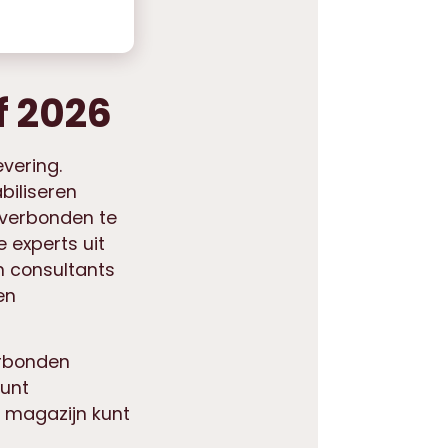
f 2026
evering.
biliseren
 verbonden te
 experts uit
n consultants
en
erbonden
kunt
g magazijn kunt