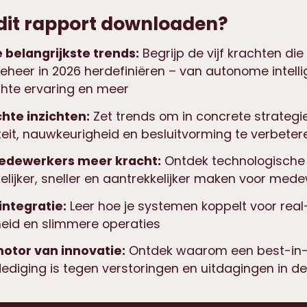
it rapport downloaden?
 belangrijkste trends:
Begrijp de vijf krachten die
heer in 2026 herdefiniëren – van autonome intellig
hte ervaring en meer
chte inzichten:
Zet trends om in concrete strateg
teit, nauwkeurigheid en besluitvorming te verbeter
edewerkers meer kracht:
Ontdek technologische 
lijker, sneller en aantrekkelijker maken voor med
integratie:
Leer hoe je systemen koppelt voor real
eid en slimmere operaties
otor van innovatie:
Ontdek waarom een best-in
ediging is tegen verstoringen en uitdagingen in de