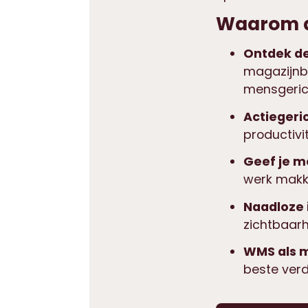
Waarom d
Ontdek de
magazijnbe
mensgeric
Actiegeri
productivi
Geef je m
werk makke
Naadloze 
zichtbaarh
WMS als m
beste verd