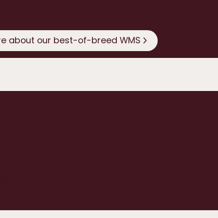
 take your warehouse to new hei
re about our best-of-breed WMS
-charge your
reed WMS, NYCE.LOGIC