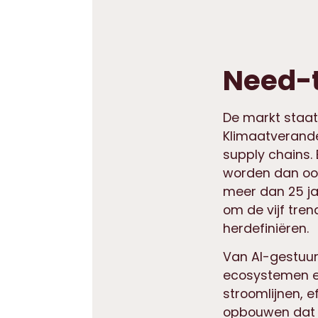
Need-
De markt staat 
Klimaatverander
supply chains.
worden dan ooi
meer dan 25 ja
om de vijf tren
herdefiniëren.
Van AI-gestuur
ecosystemen en
stroomlijnen, 
opbouwen dat 