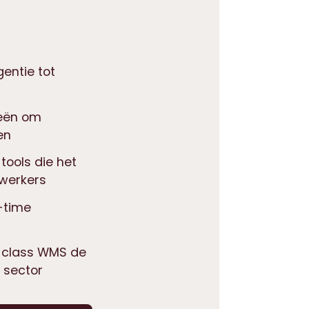
entie tot
ieën om
en
tools die het
ewerkers
-time
-class WMS de
 sector