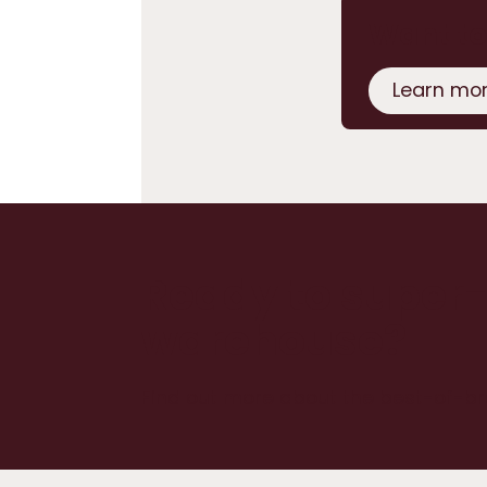
Want to
Learn mo
Ready to super
warehouse?
Find out more about the best-of-b